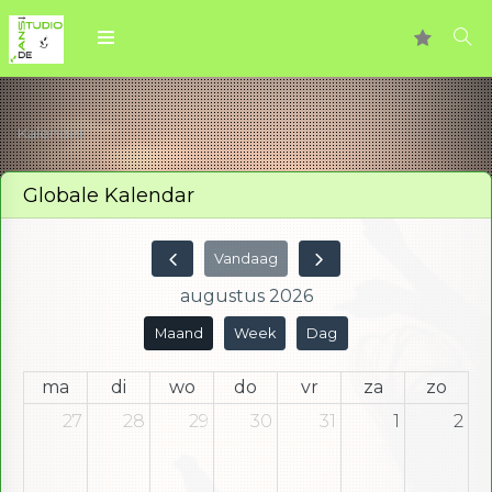
Kalender
Globale Kalendar
Vandaag
augustus 2026
Maand
Week
Dag
ma
di
wo
do
vr
za
zo
27
28
29
30
31
1
2